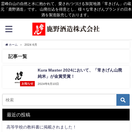
霊峰白山の自然と水に抱かれて、愛されつづける加賀地酒「常きげん」の蔵
元「鹿野酒造」です。 山廃仕込を得意とし、様々な常きげんブランドの日本
酒を製造販売しております。
ホーム
2024 6月
記事一覧
Kura Master 2024において、「常きげん山廃
純米」が金賞受賞！
お知らせ
2024年6月10日
最近の投稿
高等学校の教科書に掲載されました！