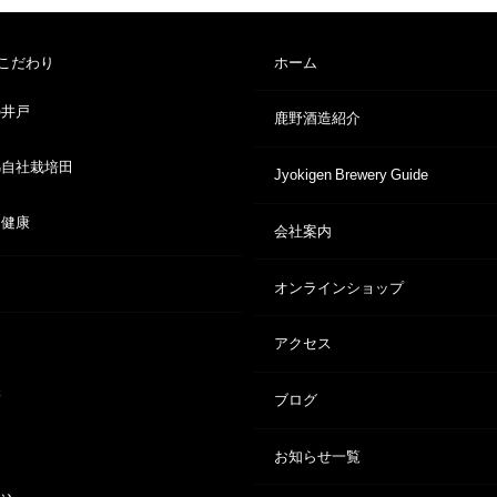
こだわり
ホーム
の井戸
鹿野酒造紹介
錦自社栽培田
Jyokigen Brewery Guide
と健康
会社案内
オンラインショップ
アクセス
醸
ブログ
お知らせ一覧