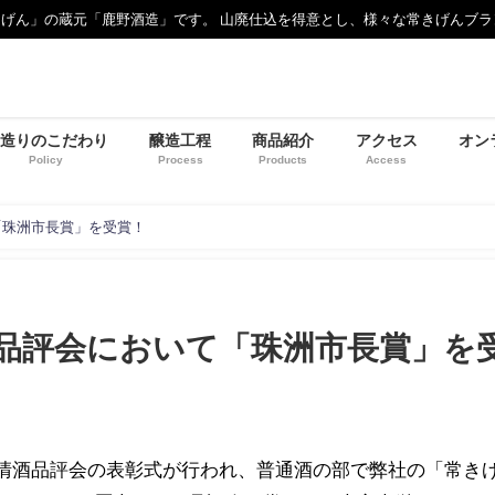
げん」の蔵元「鹿野酒造」です。 山廃仕込を得意とし、様々な常きげんブラ
造りのこだわり
醸造工程
商品紹介
アクセス
オン
Policy
Process
Products
Access
「珠洲市長賞」を受賞！
品評会において「珠洲市長賞」を
自醸清酒品評会の表彰式が行われ、普通酒の部で弊社の「常