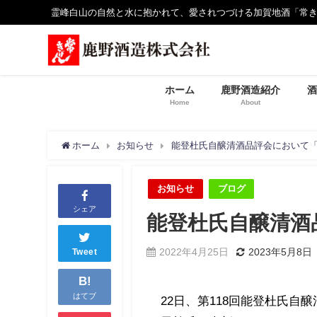
霊峰白山の自然と水に抱かれて、愛されつづける加賀地酒「常き
ホーム
鹿野酒造紹介
酒
Home
About
ホーム
お知らせ
能登杜氏自醸清酒品評会において
お知らせ
ブログ
シェア
能登杜氏自醸清酒
2022年4月25日
2023年5月8日
Tweet
B!
はてブ
22日、第118回能登杜氏