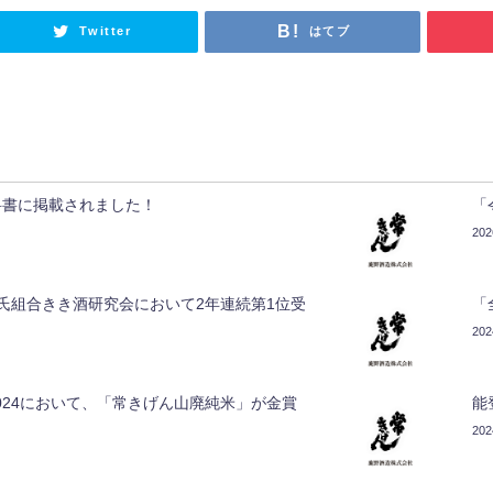
Twitter
はてブ
科書に掲載されました！
「
20
氏組合きき酒研究会において2年連続第1位受
「
20
ter 2024において、「常きげん山廃純米」が金賞
能
20