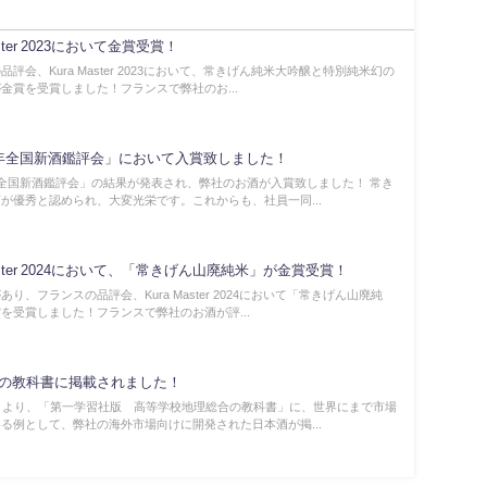
aster 2023において金賞受賞！
品評会、Kura Master 2023において、常きげん純米大吟醸と特別純米幻の
金賞を受賞しました！フランスで弊社のお...
年全国新酒鑑評会」において入賞致しました！
全国新酒鑑評会」の結果が発表され、弊社のお酒が入賞致しました！ 常き
が優秀と認められ、大変光栄です。これからも、社員一同...
Master 2024において、「常きげん山廃純米」が金賞受賞！
あり、フランスの品評会、Kura Master 2024において「常きげん山廃純
を受賞しました！フランスで弊社のお酒が評...
の教科書に掲載されました！
月より、「第一学習社版 高等学校地理総合の教科書」に、世界にまで市場
る例として、弊社の海外市場向けに開発された日本酒が掲...