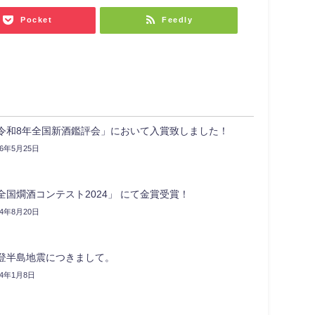
Pocket
Feedly
令和8年全国新酒鑑評会」において入賞致しました！
26年5月25日
全国燗酒コンテスト2024」 にて金賞受賞！
24年8月20日
登半島地震につきまして。
24年1月8日