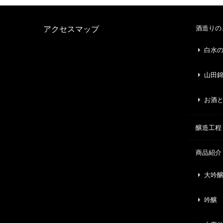
酒造りの
アクセスマップ
白水
山田
お酒
醸造工程
商品紹介
大吟
吟醸