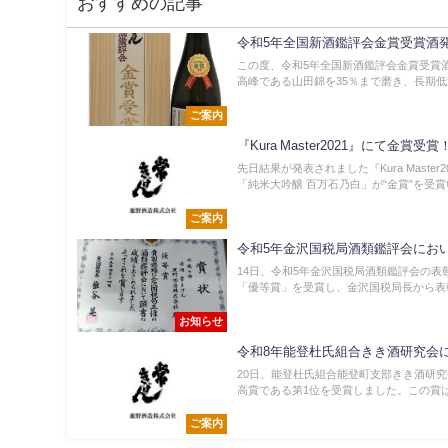
おすすめの記事
令和5年全国新酒鑑評会金賞受賞酒
この度、令和5年全国新酒鑑評会金賞受賞
高峰である山田錦を35％まで磨き、長期低温
ご案内
『Kura Master2021』にて金賞受賞
先日結果が発表されました『Kura Maste
「純米大吟醸 百万石乃白」が“金賞”を受賞い
ご案内
令和5年金沢国税局酒類鑑評会にお
14日、令和5年金沢国税局酒類鑑評会の
「優等賞」を受賞し、金沢国税局長から表彰
お知らせ
令和8年能登杜氏組合きき酒研究会
20日、能登杜氏組合能登町支部きき酒研
高賞である第1位を受賞しました。この賞は2
ご案内