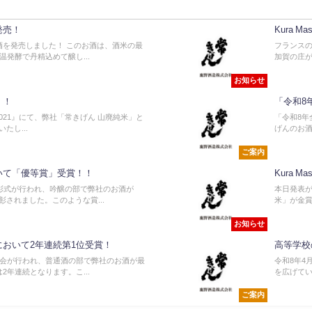
発売！
Kura M
酒を発売しました！ このお酒は、酒米の最
フランスの
発酵で丹精込めて醸し...
加賀の庄が
お知らせ
！！
「令和8
r2021』にて、弊社「常きげん 山廃純米」と
「令和8年
たし...
げんのお酒
ご案内
いて「優等賞」受賞！！
Kura 
表彰式が行われ、吟醸の部で弊社のお酒が
本日発表が
されました。このような賞...
米」が金賞
お知らせ
において2年連続第1位受賞！
高等学校
究会が行われ、普通酒の部で弊社のお酒が最
令和8年4
年連続となります。こ...
を広げてい
ご案内